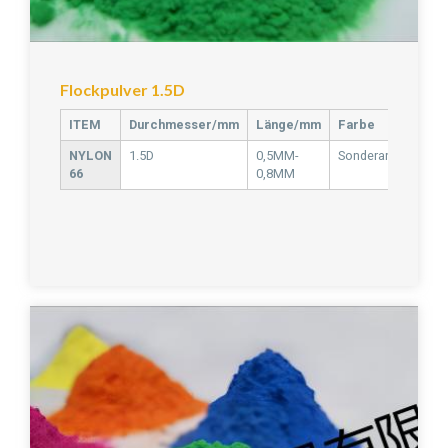
Flockpulver 1.5D
ITEM
Durchmesser/mm
Länge/mm
Farbe
NYLON
1.5D
0,5MM-
Sonderanfertigung
66
0,8MM