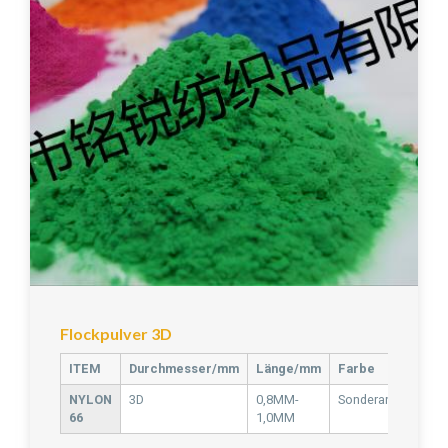
Flockpulver 3D
ITEM
Durchmesser/mm
Länge/mm
Farbe
NYLON
3D
0,8MM-
Sonderanfertigung
66
1,0MM