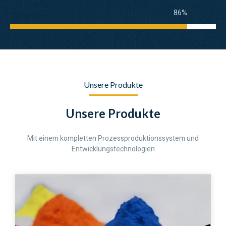
86%
Erleben Sie
Unsere Produkte
Unsere Produkte
Mit einem kompletten Prozessproduktionssystem und
Entwicklungstechnologien
Nachricht senden
Nachricht senden
Nachricht senden