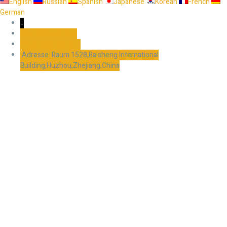
English
Russian
Spanish
Japanese
Korean
French
German
↓
86-18005721399
bonio@163.com
Adresse: Raum 1528,Baisheng International
Building,Huzhou,Zhejiang,China