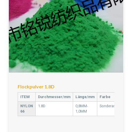
Flockpulver 1.8D
ITEM
Durchmesser/mm
Länge/mm
Farbe
NYLON
1.8D
0,8MM-
Sonderanfertigung
66
1,0MM