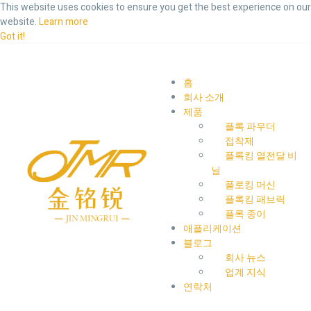
This website uses cookies to ensure you get the best experience on our
website.
Learn more
Got it!
홈
회사 소개
제품
플록 파우더
접착제
플록킹 열전달 비
닐
플로킹 머신
플록킹 패브릭
플록 종이
애플리케이션
블로그
회사 뉴스
업계 지식
연락처